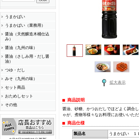
うまかばい
うまかばい（業務用）
醤油（天然醸造木桶仕込
み）
醤油（九州の味）
醤油（さしみ用・だし醤
油）
つゆ・だし
みそ（九州の味）
拡大表示
セット商品
おためしセット
■ 商品説明
その他
醤油、砂糖、かつおだしでほどよく調合し
ゃが、煮物等様々なお料理にお使いいただ
■ 商品仕様
製品名
うまかばい １