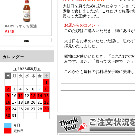
大甘口を買うために訪れたネットショッ
煮物で食しましたが、これだけでお店の
買って大正解でした。
お店からのコメント
このたびはご購入いただき、誠にありが
大甘口をお求めいただいた際に、思わず
拝見いたしました。
煮物にお使いいただき、「これだけでお
カレンダー
みです。また、「買って大正解でした」
＜
2026年8月
＞
これからも毎日のお料理が手軽に美味し
日
月
火
水
木
金
土
1
2
3
4
5
6
7
8
9
10
11
12
13
14
15
16
17
18
19
20
21
22
23
24
25
26
27
28
29
30
31
今日
定休日