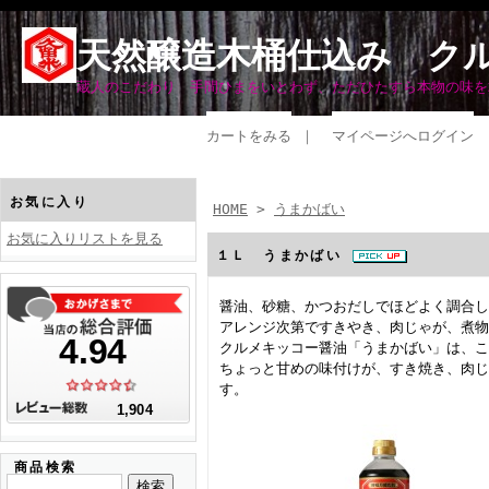
天然醸造木桶仕込み ク
蔵人のこだわり 手間ひまをいとわず、ただひたすら本物の味を
カートをみる
｜
マイページへログイン
お気に入り
HOME
>
うまかばい
お気に入りリストを見る
１Ｌ うまかばい
醤油、砂糖、かつおだしでほどよく調合し
アレンジ次第ですきやき、肉じゃが、煮物
クルメキッコー醤油「うまかばい」は、こ
ちょっと甘めの味付けが、すき焼き、肉じ
す。
商品検索