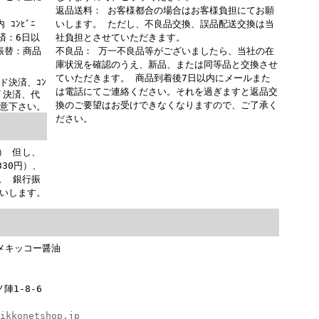
返品送料： お客様都合の場合はお客様負担にてお願
ｺﾝﾋﾞﾆ
いします。 ただし、不良品交換、誤品配送交換は当
決済：6日以
社負担とさせていただきます。
便振替：商品
不良品： 万一不良品等がございましたら、当社の在
庫状況を確認のうえ、新品、または同等品と交換させ
ていただきます。 商品到着後7日以内にメールまた
ド決済、ｺﾝ
は電話にてご連絡ください。それを過ぎますと返品交
ｸﾞ決済、代
換のご要望はお受けできなくなりますので、ご了承く
意下さい。
ださい。
） 但し、
330円）、
。 銀行振
いします。
メキッコー醤油
陣1-8-6
ikkonetshop.jp