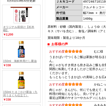
ＪＡＮコード
497246710110
メーカー
クルメキッコー
外寸法
幅73mm × 奥行
製品重量
1400g
原材料：砂糖（国内製造）、しょうゆ（大
キス（サバを含む）、食塩／調味料（アミ
賞味期限：製造より18か月
■ お客様の声
おすすめ度
むに様
うまかばいでつくるご飯は家族が唸るほ
ん。
肉じゃがもすき焼きも炊き込みご飯も全
関西に転勤してきましたがご近所さんに
くださいます。
もっともっとうまかばいの美味しさを広
おすすめ度
かねこ
肉じゃが、きんぴら、何にでも使えて、
料理の時短にもなるし、良いですよ?
最近は関東のヤオコーやカルディにもお
おすすめ度
みきみ