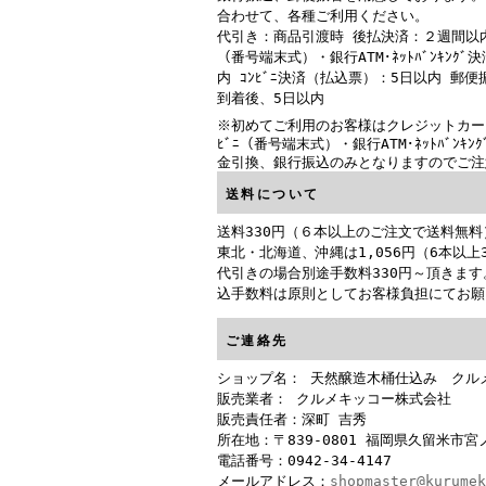
合わせて、各種ご利用ください。
代引き：商品引渡時 後払決済：２週間以内 
（番号端末式）・銀行ATM･ﾈｯﾄﾊﾞﾝｷﾝｸﾞ
内 ｺﾝﾋﾞﾆ決済（払込票）：5日以内 郵
到着後、5日以内
※初めてご利用のお客様はクレジットカー
ﾋﾞﾆ（番号端末式）・銀行ATM･ﾈｯﾄﾊﾞﾝｷﾝ
金引換、銀行振込のみとなりますのでご注
送料について
送料330円（６本以上のご注文で送料無料
東北・北海道、沖縄は1,056円（6本以上
代引きの場合別途手数料330円～頂きます
込手数料は原則としてお客様負担にてお願
ご連絡先
ショップ名： 天然醸造木桶仕込み クル
販売業者： クルメキッコー株式会社
販売責任者：深町 吉秀
所在地：〒839-0801 福岡県久留米市宮ノ
電話番号：0942-34-4147
メールアドレス：
shopmaster@kurumek