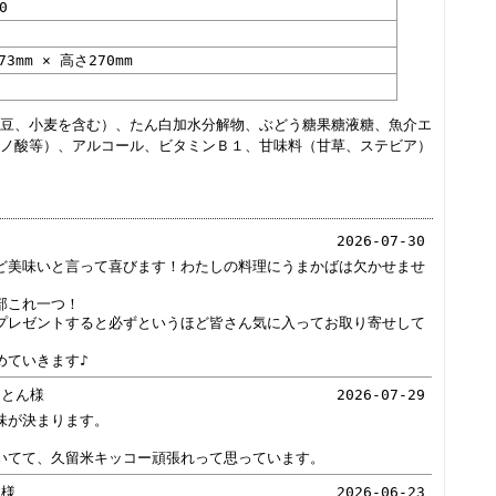
0
73mm × 高さ270mm
豆、小麦を含む）、たん白加水分解物、ぶどう糖果糖液糖、魚介エ
ノ酸等）、アルコール、ビタミンＢ１、甘味料（甘草、ステビア）
2026-07-30
ど美味いと言って喜びます！わたしの料理にうまかばは欠かせませ
部これ一つ！
プレゼントすると必ずというほど皆さん気に入ってお取り寄せして
めていきます♪
っとん様
2026-07-29
味が決まります。
いてて、久留米キッコー頑張れって思っています。
き様
2026-06-23