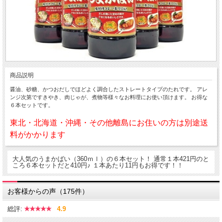
商品説明
醤油、砂糖、かつおだしでほどよく調合したストレートタイプのたれです。 アレ
ンジ次第ですきやき、肉じゃが、煮物等様々なお料理にお使い頂けます。 お得な
６本セットです。
東北・北海道・沖縄・その他離島にお住いの方は別途送
料がかかります
大人気のうまかばい（360ｍｌ）の６本セット！ 通常１本421円のと
ころ６本セットだと410円♪ １本あたり11円もお得です！！
お客様からの声（175件）
総評:
4.9