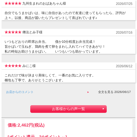
九州生まれのおばあちゃん様
2026/07/25
自分でもうまかばいは、味に自信があったので友達に使ってもらったら、評判が
上々。以後、商品が届いたらプレゼントして喜ばれています♪
傳法とみ子様
2026/07/16
いつもどおりの即席お弁当。 僅か10分程度お弁当完成！
旨かばいで玉ねぎ、鶏肉を煮て卵をまわし入れてハイできあがり！
私の時短お助けうまかばい。 いつもいつも助かっています。
みにこ様
2026/06/12
これだけで味が決まり美味しくて、一番のお気に入りです。
梱包も丁寧で、ありがとうございます。
お店からのコメント
2026/06/17
お客様からの声一覧
価格:
2,462円
(税込)